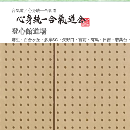
合気道／心身統一合氣道
登心館道場
麻生・百合ヶ丘・多摩SC・矢野口・宮前・有馬・日吉・若葉台