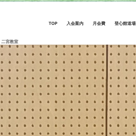
TOP
入会案内
月会費
登心館道場
・二宮教室